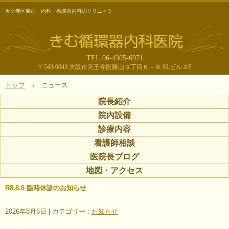
天王寺区勝山 内科・循環器内科のクリニック
TEL.06-4305-6971
〒543-0043 大阪市天王寺区勝山３丁目６－８ SLビル３F
トップ
›
ニュース
院長紹介
院内設備
診療内容
看護師相談
医院長ブログ
地図・アクセス
R8.8.6 臨時休診のお知らせ
2026年8月6日
|
カテゴリー :
お知らせ