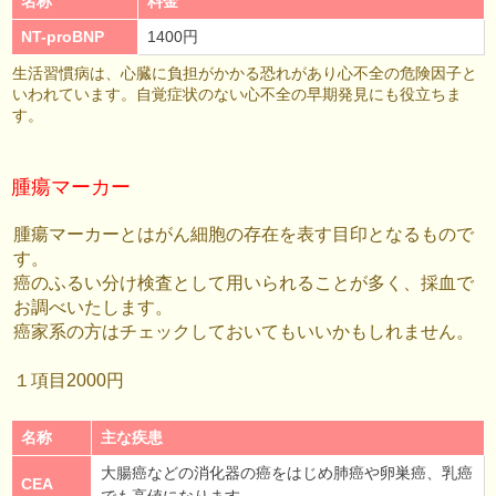
名称
料金
NT-proBNP
1400円
生活習慣病は、心臓に負担がかかる恐れがあり心不全の危険因子と
いわれています。自覚症状のない心不全の早期発見にも役立ちま
す。
腫瘍マーカー
腫瘍マーカーとはがん細胞の存在を表す目印となるもので
す。
癌のふるい分け検査として用いられることが多く、採血で
お調べいたします。
癌家系の方はチェックしておいてもいいかもしれません。
１項目2000円
名称
主な疾患
大腸癌などの消化器の癌をはじめ肺癌や卵巣癌、乳癌
CEA
でも高値になります