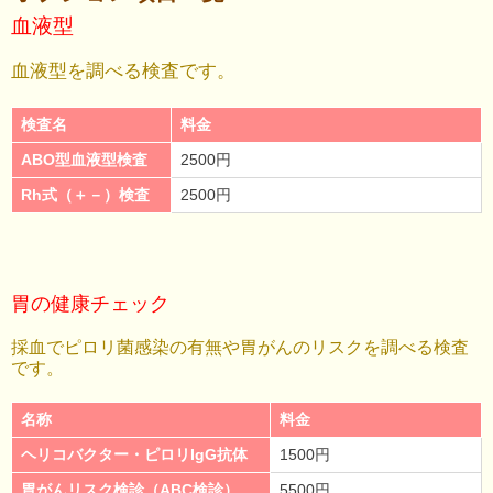
血液型
血液型を調べる検査です。
検査名
料金
ABO型血液型検査
2500円
Rh式（＋－）検査
2500円
胃の健康チェック
採血でピロリ菌感染の有無や胃がんのリスクを調べる検査
です。
名称
料金
ヘリコバクター・ピロリIgG抗体
1500円
胃がんリスク検診（ABC検診）
5500円