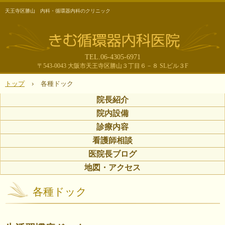
天王寺区勝山 内科・循環器内科のクリニック
TEL.06-4305-6971
〒543-0043 大阪市天王寺区勝山３丁目６－８ SLビル３F
トップ
›
各種ドック
院長紹介
院内設備
診療内容
看護師相談
医院長ブログ
地図・アクセス
各種ドック