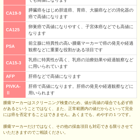
膵臓癌をはじめ胆道癌、胃癌、大腸癌などの消化器の
CA19-9
癌で高値になります
卵巣癌で高値になりやすく、子宮体癌などでも高値に
CA125
なります
前立腺に特異性の高い腫瘍マーカーで癌の発見や経過
PSA
観察などに重要な役割がある項目です
乳癌に特異性が高く、乳癌の治療効果や経過観察など
CA15-3
に用いられています
AFP
肝癌などで高値になります
PIVKA-
肝癌で高値になります。肝癌の発見や経過観察などに
Ⅱ
用いられます
腫瘍マーカーはスクリーニング検査のため、値が高値の場合でも必ず癌
があるということではなく、また、正常範囲内の値だからといって完全
には癌を否定することはできません。あくまでも、めやすの１つです。
腫瘍マーカーだけではなく、その他の採血項目も対応できる限りさせて
いただきますのでご相談ください。